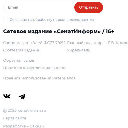
Отправить
Согласие на обработку персональных данных
Сетевое издание «СенатИнформ» / 16+
Свидетельство Эл № ФС77-79212
Главный редактор — Г. В. Крыл
О сетевом издании
Учредитель
Обратная связь
Политика конфиденциальности
Правила использования материалов
@ 2026, senatinform.ru
Карта сайта
Разработка – Cake.ru