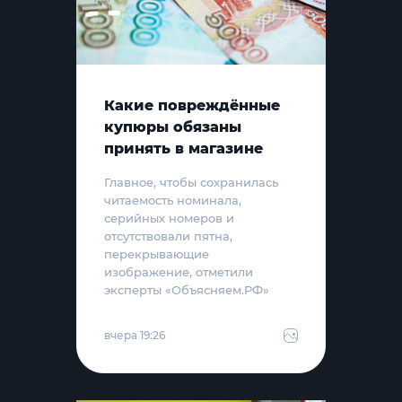
Какие повреждённые
купюры обязаны
принять в магазине
Главное, чтобы сохранилась
читаемость номинала,
серийных номеров и
отсутствовали пятна,
перекрывающие
изображение, отметили
эксперты «Объясняем.РФ»
вчера 19:26