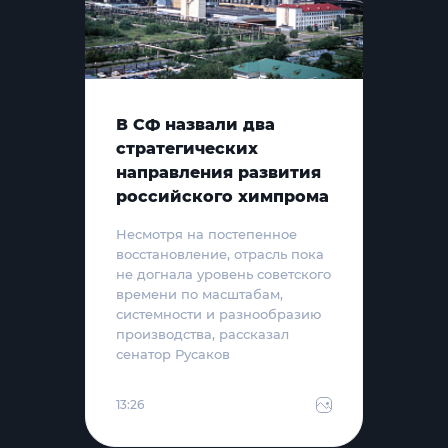
В СФ назвали два
стратегических
направления развития
российского химпрома
Несмотря на постепенное
восстановление, отрасль пока
не догнала уровень советского
времени по масштабам,
системности и разнообразию
производства, рассказал
сенатор Русаков
13:26