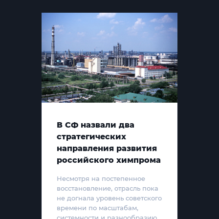
В СФ назвали два
стратегических
направления развития
российского химпрома
Несмотря на постепенное
восстановление, отрасль пока
не догнала уровень советского
времени по масштабам,
системности и разнообразию