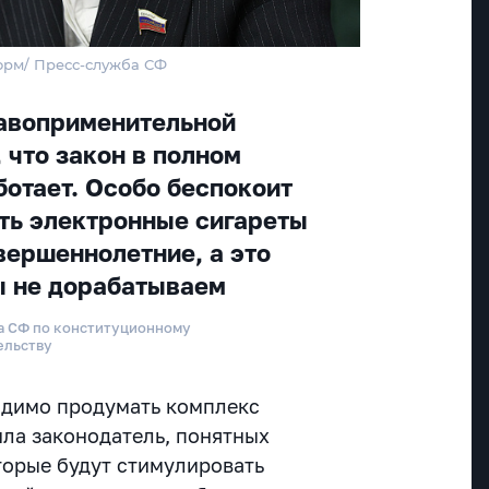
орм/ Пресс-служба СФ
равоприменительной
 что закон в полном
ботает. Особо беспокоит
ить электронные сигареты
ершеннолетние, а это
мы не дорабатываем
та СФ по конституционному
ельству
одимо продумать комплекс
ла законодатель, понятных
орые будут стимулировать