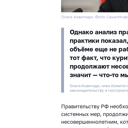
Ольга Ковитиди. Фото: СенатИнф
Однако анализ п
практики показал,
объёме еще не ра
тот факт, что кур
продолжают несов
значит — что-то 
Ольга Ковитиди, член Комите
законодательству и госстроит
Правительству РФ необх
системных мер, продолжи
несовершеннолетним, кот