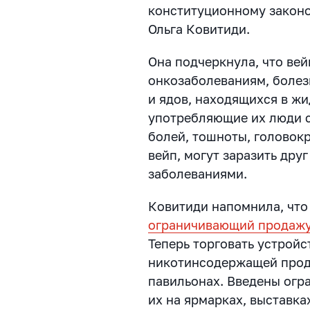
конституционному законо
Ольга Ковитиди.
Она подчеркнула, что вей
онкозаболеваниям, болезн
и ядов, находящихся в жи
употребляющие их люди с
болей, тошноты, головок
вейп, могут заразить дру
заболеваниями.
Ковитиди напомнила, что 
ограничивающий продажу 
Теперь торговать устрой
никотинсодержащей проду
павильонах. Введены огр
их на ярмарках, выставка