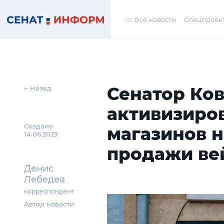
Все новости
Спецпроек
Сенатор Ко
← Назад
активизиро
Создано
магазинов 
14.06.2023
продажи ве
Денис
Лебедев
корреспондент
Автор новости