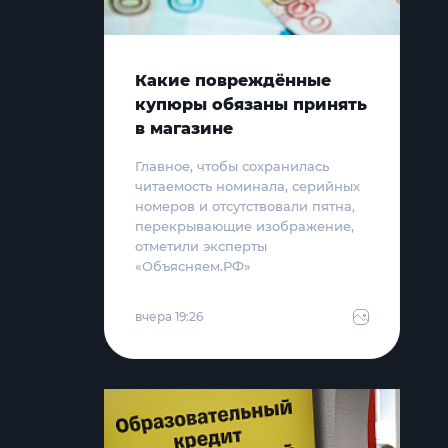
Какие повреждённые
купюры обязаны принять
в магазине
Главное, чтобы сохранилась
читаемость номинала, серийных
номеров и отсутствовали пятна,
перекрывающие изображение,
отметили эксперты
«Объясняем.РФ»
вчера 19:26