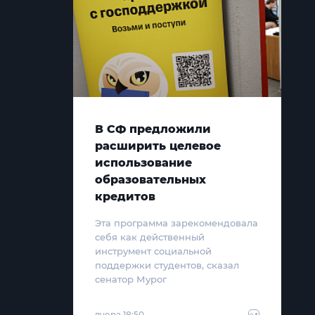
В СФ предложили
расширить целевое
использование
образовательных
кредитов
Эта программа зарекомендовала
себя как действенный
инструмент социальной
поддержки студентов, сказал
сенатор Мурог
вчера 18:50