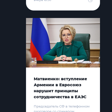
Матвиенко: вступление
Армении в Евросоюз
нарушит принципы
сотрудничества в ЕАЭС
Председатель СФ в телефонном
разговоре со спикером