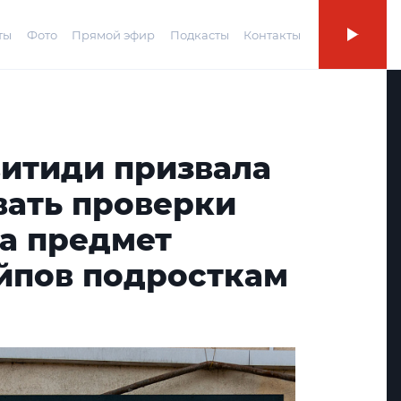
ты
Фото
Прямой эфир
Подкасты
Контакты
витиди призвала
вать проверки
на предмет
йпов подросткам