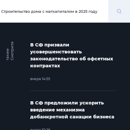
Поиск
Строительство дома с маткапиталом в 2025 году
00:00
С
м
о
т
и
т
е
т
а
к
ж
В СФ призвали
р
е
усовершенствовать
законодательство об офсетных
контрактах
вчера 14:55
В СФ предложили ускорить
введение механизма
добанкротной санации бизнеса
вчера 10:26