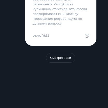
парламента Республики
Рубиняном отметила, что Россия
поддерживает инициативу
проведения референдума по
данному вопросу
вчера 18:32
Смотреть все