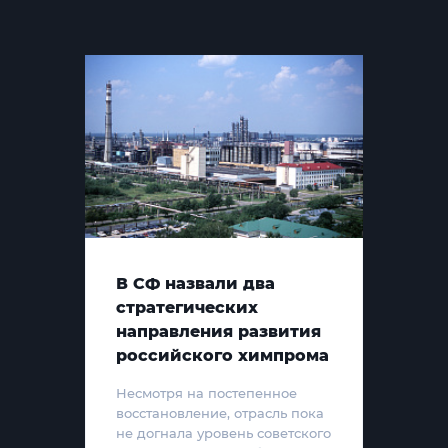
В СФ назвали два
стратегических
направления развития
российского химпрома
Несмотря на постепенное
восстановление, отрасль пока
не догнала уровень советского