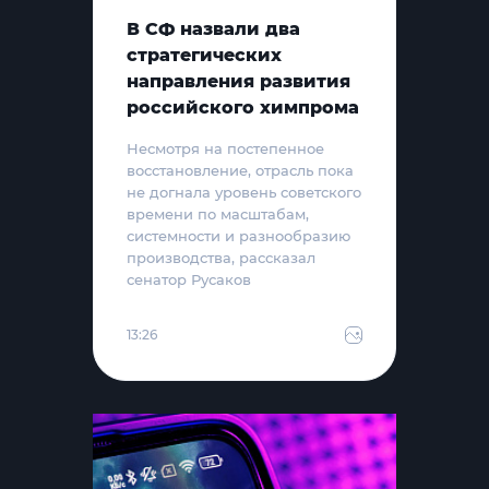
В СФ назвали два
стратегических
направления развития
российского химпрома
Несмотря на постепенное
восстановление, отрасль пока
не догнала уровень советского
времени по масштабам,
системности и разнообразию
производства, рассказал
сенатор Русаков
13:26