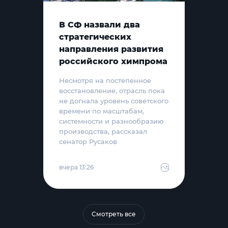
В СФ назвали два
стратегических
направления развития
российского химпрома
Несмотря на постепенное
восстановление, отрасль пока
не догнала уровень советского
времени по масштабам,
системности и разнообразию
производства, рассказал
сенатор Русаков
вчера 13:26
Смотреть все