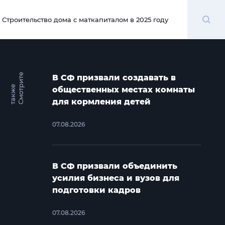
Поиск
Строительство дома с маткапиталом в 2025 году
00:00
С
м
о
т
и
т
е
т
а
к
ж
В СФ призвали создавать в
р
е
общественных местах комнаты
для кормления детей
07.08.2026
В СФ призвали объединить
усилия бизнеса и вузов для
подготовки кадров
07.08.2026