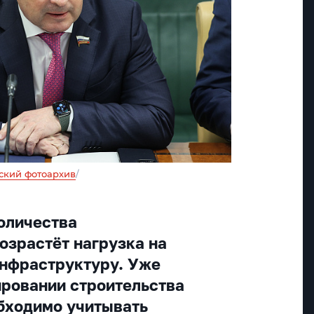
ский фотоархив
/
оличества
озрастёт нагрузка на
инфраструктуру. Уже
ировании строительства
бходимо учитывать