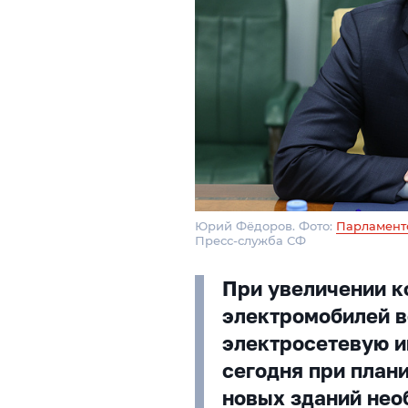
Юрий Фёдоров. Фото:
Парламент
Пресс-служба СФ
При увеличении к
электромобилей в
электросетевую 
сегодня при план
новых зданий нео