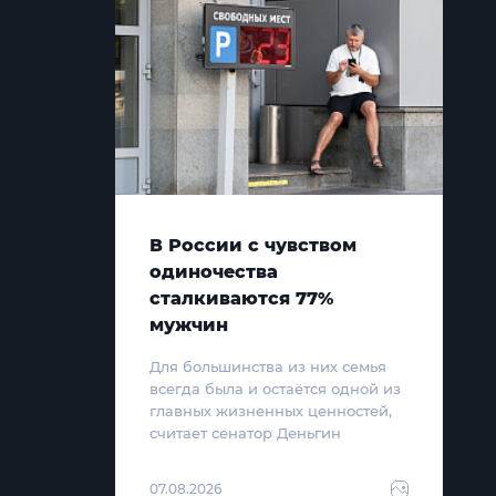
В России с чувством
одиночества
сталкиваются 77%
мужчин
Для большинства из них семья
всегда была и остаётся одной из
главных жизненных ценностей,
считает сенатор Деньгин
07.08.2026