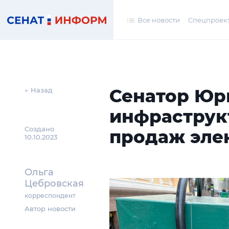
Все новости
Спецпроек
Сенатор Юр
← Назад
инфраструк
Создано
продаж эле
10.10.2023
Ольга
Цебровская
корреспондент
Автор новости