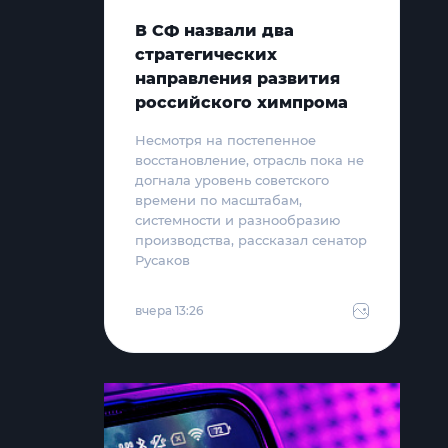
В СФ назвали два
стратегических
направления развития
российского химпрома
Несмотря на постепенное
восстановление, отрасль пока не
догнала уровень советского
времени по масштабам,
системности и разнообразию
производства, рассказал сенатор
Русаков
вчера 13:26