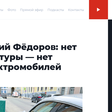
ты
Фото
Прямой эфир
Подкасты
Контакты
ий Фёдоров: нет
туры — нет
ктромобилей