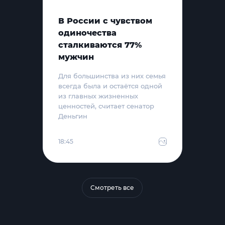
В России с чувством
одиночества
сталкиваются 77%
мужчин
Для большинства из них семья
всегда была и остаётся одной
из главных жизненных
ценностей, считает сенатор
Деньгин
18:45
Смотреть все