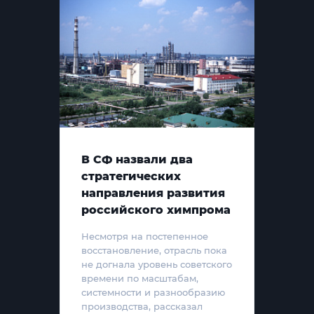
В СФ назвали два
стратегических
направления развития
российского химпрома
Несмотря на постепенное
восстановление, отрасль пока
не догнала уровень советского
времени по масштабам,
системности и разнообразию
производства, рассказал