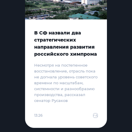
В СФ назвали два
стратегических
направления развития
российского химпрома
Несмотря на постепенное
восстановление, отрасль пока
не догнала уровень советского
времени по масштабам,
системности и разнообразию
производства, рассказал
сенатор Русаков
13:26