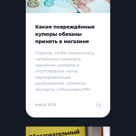
Какие повреждённые
купюры обязаны
принять в магазине
Главное, чтобы сохранилась
читаемость номинала,
серийных номеров и
отсутствовали пятна,
перекрывающие
изображение, отметили
эксперты «Объясняем.РФ»
вчера 19:26