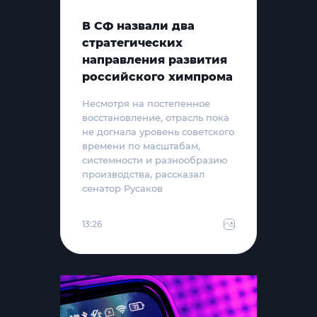
В СФ назвали два
стратегических
направления развития
российского химпрома
Несмотря на постепенное
восстановление, отрасль пока
не догнала уровень советского
времени по масштабам,
системности и разнообразию
производства, рассказал
сенатор Русаков
13:26