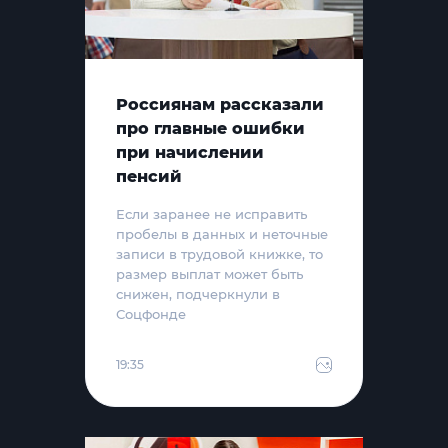
Россиянам рассказали
про главные ошибки
при начислении
пенсий
Если заранее не исправить
пробелы в данных и неточные
записи в трудовой книжке, то
размер выплат может быть
снижен, подчеркнули в
Соцфонде
19:35