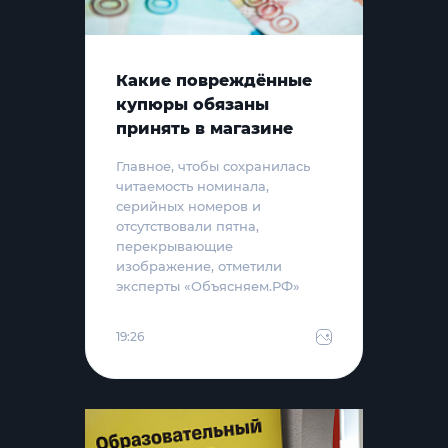
Какие повреждённые
купюры обязаны
принять в магазине
Главное, чтобы сохранилась
читаемость номинала,
серийных номеров и
отсутствовали пятна,
перекрывающие
изображение, отметили
эксперты «Объясняем.РФ»
19:26