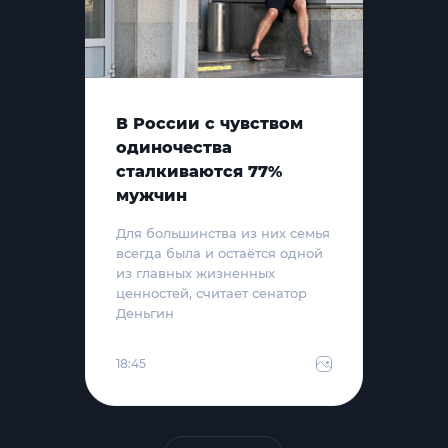
В России с чувством
одиночества
сталкиваются 77%
мужчин
Для большинства из них семья
всегда была и остаётся одной
из главных жизненных
ценностей, считает сенатор
Деньгин
18:45