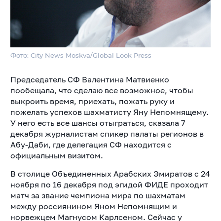
Фото: City News Moskva/Global Look Press
Председатель СФ Валентина Матвиенко
пообещала, что сделаю все возможное, чтобы
выкроить время, приехать, пожать руку и
пожелать успехов
шахматисту Яну Непомнящему.
У него есть все шансы отыграться, сказала 7
декабря журналистам спикер палаты регионов в
Абу-Даби, где делегация СФ находится с
официальным визитом.
В столице Объединенных Арабских Эмиратов с 24
ноября по 16 декабря под эгидой ФИДЕ проходит
матч за звание чемпиона мира по шахматам
между россиянином Яном Непомнящим и
норвежцем Магнусом Карлсеном. Сейчас у