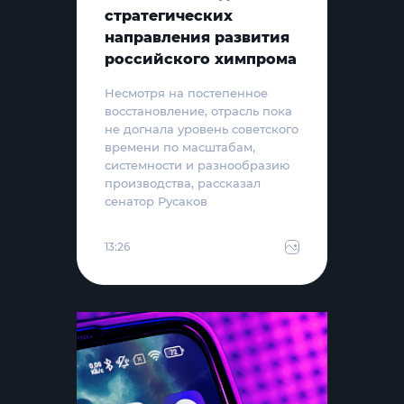
стратегических
направления развития
российского химпрома
Несмотря на постепенное
восстановление, отрасль пока
не догнала уровень советского
времени по масштабам,
системности и разнообразию
производства, рассказал
сенатор Русаков
13:26