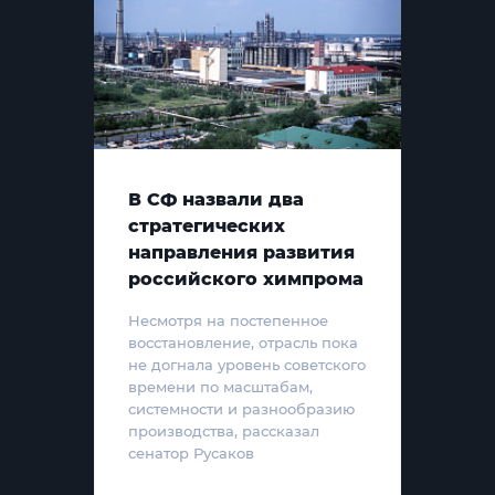
В СФ назвали два
стратегических
направления развития
российского химпрома
Несмотря на постепенное
восстановление, отрасль пока
не догнала уровень советского
времени по масштабам,
системности и разнообразию
производства, рассказал
сенатор Русаков