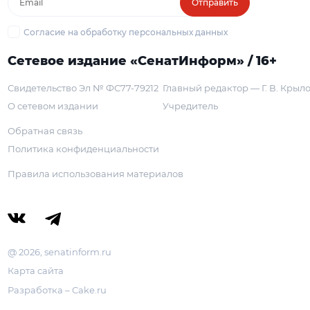
Отправить
Согласие на обработку персональных данных
Сетевое издание «СенатИнформ» / 16+
Свидетельство Эл № ФС77-79212
Главный редактор — Г. В. Крыл
О сетевом издании
Учредитель
Обратная связь
Политика конфиденциальности
Правила использования материалов
@ 2026, senatinform.ru
Карта сайта
Разработка – Cake.ru