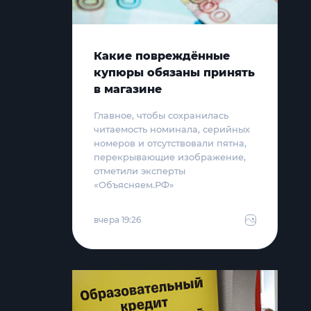
Какие повреждённые
купюры обязаны принять
в магазине
Главное, чтобы сохранилась
читаемость номинала, серийных
номеров и отсутствовали пятна,
перекрывающие изображение,
отметили эксперты
«Объясняем.РФ»
вчера 19:26