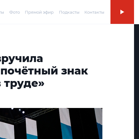
ты
Фото
Прямой эфир
Подкасты
Контакты
вручила
 почётный знак
в труде»