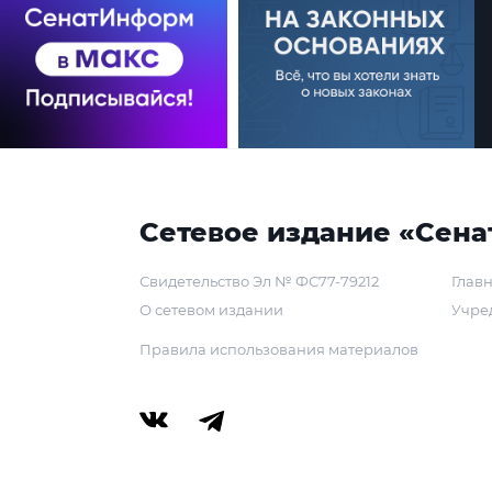
Сетевое издание «Сена
Свидетельство Эл № ФС77-79212
Главн
О сетевом издании
Учре
Правила использования материалов