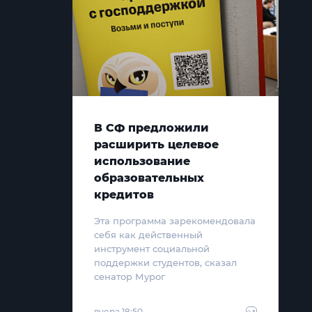
В СФ предложили
расширить целевое
использование
образовательных
кредитов
Эта программа зарекомендовала
себя как действенный
инструмент социальной
поддержки студентов, сказал
сенатор Мурог
вчера 18:50