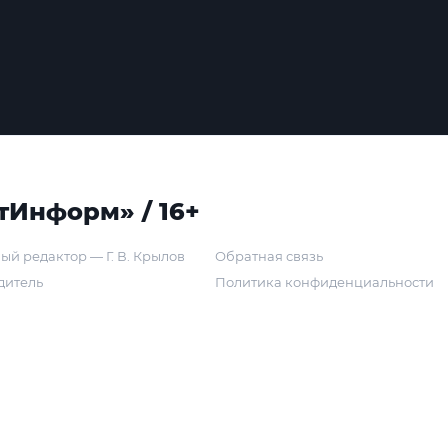
тИнформ» / 16+
ый редактор — Г. В. Крылов
Обратная связь
дитель
Политика конфиденциальности