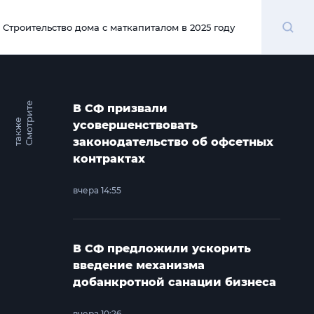
Поиск
Строительство дома с маткапиталом в 2025 году
00:00
С
м
о
т
и
т
е
т
а
к
ж
В СФ призвали
р
е
усовершенствовать
законодательство об офсетных
контрактах
вчера 14:55
В СФ предложили ускорить
введение механизма
добанкротной санации бизнеса
вчера 10:26