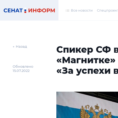
Все новости
Спецпроек
Спикер СФ 
← Назад
«Магнитке»
Обновлено
«За успехи 
15.07.2022