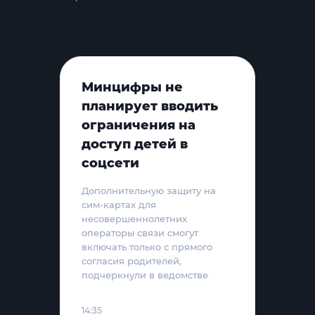
Минцифры не
планирует вводить
ограничения на
доступ детей в
соцсети
Дополнительную защиту на
сим-картах для
несовершеннолетних
операторы связи смогут
включать только с прямого
согласия родителей,
подчеркнули в ведомстве
14:35