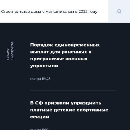
Поиск
Строительство дома с маткапиталом в 2025 году
00:00
С
м
о
т
и
т
е
т
а
к
ж
Порядок единовременных
р
е
выплат для раненных в
приграничье военных
упростили
вчера 18:45
В СФ призвали упразднить
платные детские спортивные
секции
вчера 11:10