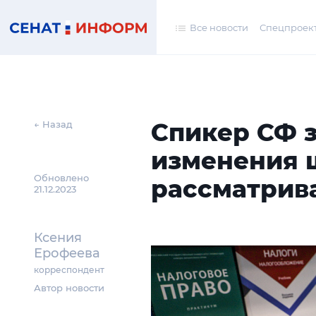
Все новости
Спецпроек
Спикер СФ з
← Назад
изменения 
Обновлено
рассматрив
21.12.2023
Ксения
Ерофеева
корреспондент
Автор новости