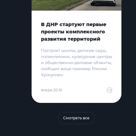
В ДНР стартуют первые
проекты комплексного
развития территорий
Построят школы, детские сады,
поликлиники, культурные центры
и общественно-деловые объекты,
сообщил вице-премьер России
Хуснуллин
вчера 20:10
Смотреть все