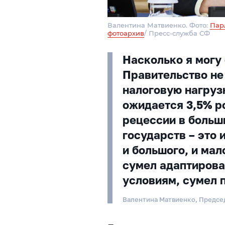
Валентина Матвиенко. Фото:
Пар
фотоархив
/ Пресс-служба СФ
Насколько я могу 
Правительство не
налоговую нагрузк
ожидается 3,5% р
рецессии в больш
государств – это 
и большого, и мал
сумел адаптирова
условиям, сумел 
Валентина Матвиенко, Предсе