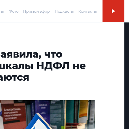
ты
Фото
Прямой эфир
Подкасты
Контакты
аявила, что
шкалы НДФЛ не
аются