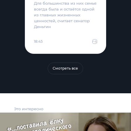
Для большинства из них семья
всегда была и остаётся одной
из главных жизненных
ценностей, считает сенатор
Деньгин
18:45
Смотреть все
Это интересно