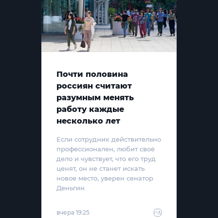
Почти половина
россиян считают
разумным менять
работу каждые
несколько лет
Если сотрудник действительно
профессионален, любит своё
дело и чувствует, что его труд
ценят, он не станет искать
новое место, уверен сенатор
Деньгин
вчера 19:25