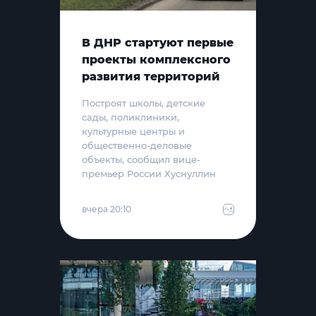
В ДНР стартуют первые
проекты комплексного
развития территорий
Построят школы, детские
сады, поликлиники,
культурные центры и
общественно-деловые
объекты, сообщил вице-
премьер России Хуснуллин
вчера 20:10