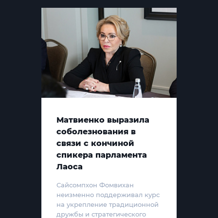
Матвиенко выразила
соболезнования в
связи с кончиной
спикера парламента
Лаоса
Сайсомпхон Фомвихан
неизменно поддерживал курс
на укрепление традиционной
дружбы и стратегического