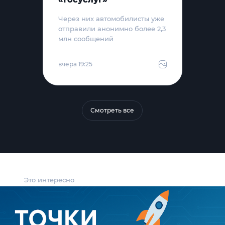
Через них автомобилисты уже
отправили анонимно более 2,3
млн сообщений
вчера 19:25
Смотреть все
Это интересно