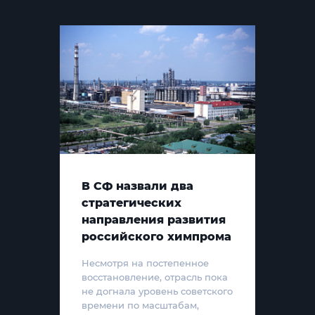
В СФ назвали два
стратегических
направления развития
российского химпрома
Несмотря на постепенное
восстановление, отрасль пока
не догнала уровень советского
времени по масштабам,