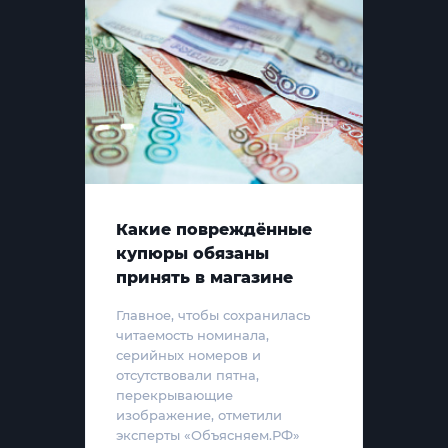
Какие повреждённые
купюры обязаны
принять в магазине
Главное, чтобы сохранилась
читаемость номинала,
серийных номеров и
отсутствовали пятна,
перекрывающие
изображение, отметили
эксперты «Объясняем.РФ»