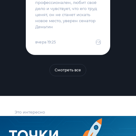
профессионален, любит своё
дело и чувствует, что его труд
ценят, он не станет искать
новое место, уверен сенатор
Деньгин
вчера 19:25
Смотреть все
Это интересно