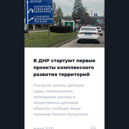
В ДНР стартуют первые
проекты комплексного
развития территорий
Построят школы, детские
сады, поликлиники,
культурные центры и
общественно-деловые
объекты, сообщил вице-
премьер России Хуснуллин
вчера 20:10