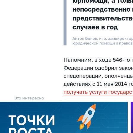
юрпомощи, а тольк
непосредственно
представительств
случаев в год
Антон Бенов, и. о. замдиректо
юридической помощи и правов
Напомним, в ходе 546-го
Федерации одобрил закон
спецоперации, ополченцы
действиях с 11 мая 2014 г
получать услуги государ
Это интересно