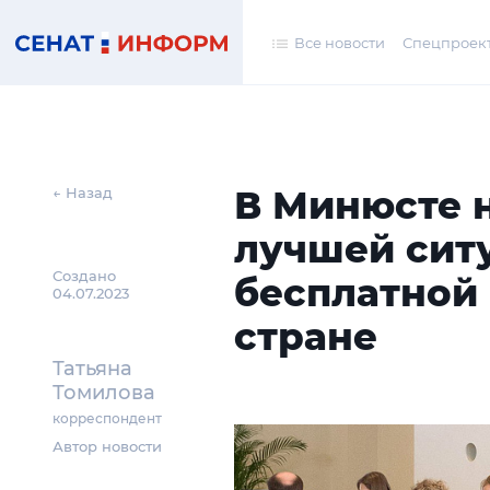
Все новости
Спецпроек
В Минюсте 
← Назад
лучшей сит
Создано
бесплатной
04.07.2023
стране
Татьяна
Томилова
корреспондент
Автор новости