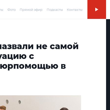
ты
Фото
Прямой эфир
Подкасты
Контакты
назвали не самой
уацию с
 юрпомощью в