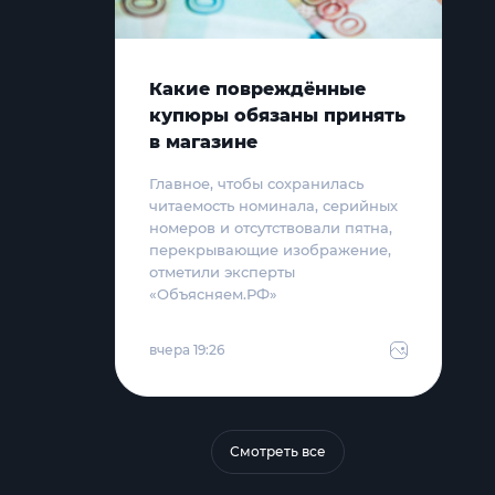
Какие повреждённые
купюры обязаны принять
в магазине
Главное, чтобы сохранилась
читаемость номинала, серийных
номеров и отсутствовали пятна,
перекрывающие изображение,
отметили эксперты
«Объясняем.РФ»
вчера 19:26
Смотреть все