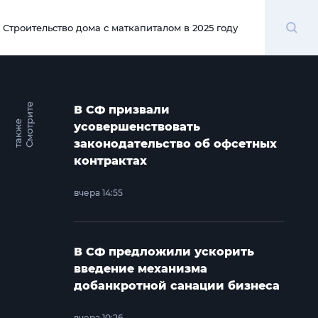
Поиск
Строительство дома с маткапиталом в 2025 году
00:00
С
м
о
т
и
т
е
т
а
к
ж
В СФ призвали
р
е
усовершенствовать
законодательство об офсетных
контрактах
вчера 14:55
В СФ предложили ускорить
введение механизма
добанкротной санации бизнеса
вчера 10:26