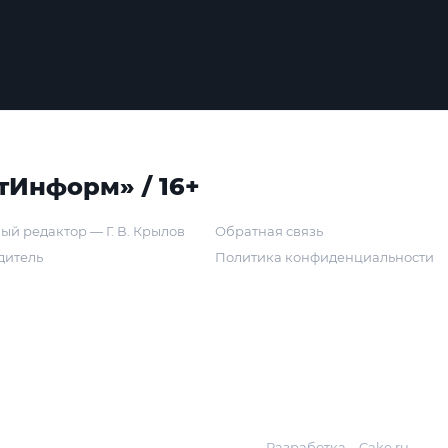
тИнформ» / 16+
ый редактор — Г. В. Крылов
Обратная связь
дитель
Политика конфиденциальности
Разработка – Cake.ru