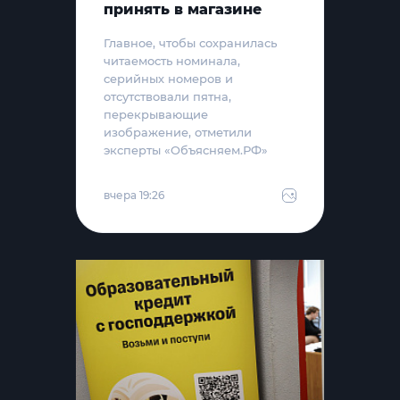
принять в магазине
Главное, чтобы сохранилась
читаемость номинала,
серийных номеров и
отсутствовали пятна,
перекрывающие
изображение, отметили
эксперты «Объясняем.РФ»
вчера 19:26