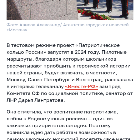
Фото: Авилов Александр/ Агентство городских новостей
«Москва»
В тестовом режиме проект «Патриотическое
кольцо России» запустят в 2024 году. Пилотные
маршруты, благодаря которым школьников
рассчитывают приобщить к героической истории
нашей страны, будут включать, в частности,
Москву, Санкт-Петербург и Волгоград, рассказала
в интервью телеканалу
«Вместе-РФ»
зампред
Комитета СФ по социальной политике, сенатор от
ЛНР Дарья Лантратова.
Она отметила, что воспитание патриотизма,
любви к Родине у юных россиян — один из
ключевых приоритетов сегодня. Поэтому
возникла идея дать ребятам возможность в
рамках школьных экскурсий посетить «все места