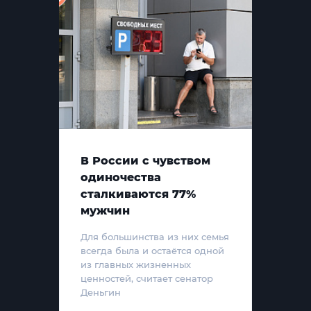
В России с чувством
одиночества
сталкиваются 77%
мужчин
Для большинства из них семья
всегда была и остаётся одной
из главных жизненных
ценностей, считает сенатор
Деньгин