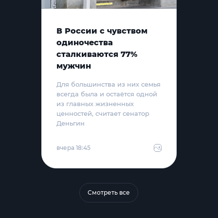
В России с чувством
одиночества
сталкиваются 77%
мужчин
Для большинства из них семья
всегда была и остаётся одной
из главных жизненных
ценностей, считает сенатор
Деньгин
вчера 18:45
Смотреть все