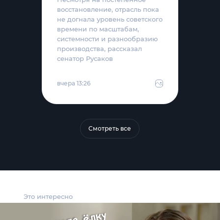
восстановление, отрасль пока
не догнала уровень советского
времени по масштабам,
системности и разнообразию
производства, рассказал
сенатор Русаков
вчера 13:26
Смотреть все
Это интересно