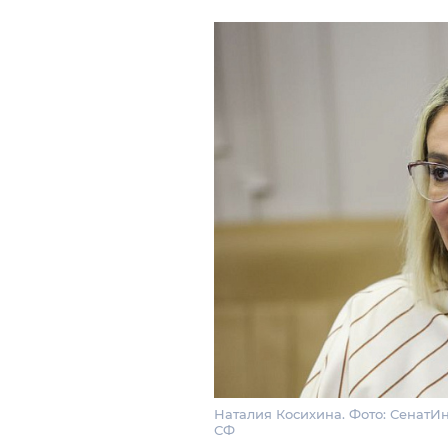
Наталия Косихина. Фото: СенатИ
СФ