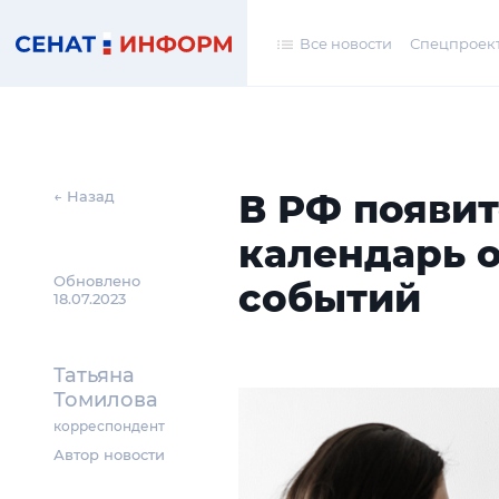
Все новости
Спецпроек
В РФ появи
← Назад
календарь 
Обновлено
событий
18.07.2023
Татьяна
Томилова
корреспондент
Автор новости