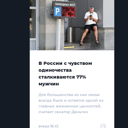
В России с чувством
одиночества
сталкиваются 77%
мужчин
Для большинства из них семья
всегда была и остаётся одной из
главных жизненных ценностей,
считает сенатор Деньгин
вчера 18:45