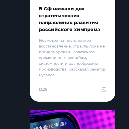
В СФ назвали два
стратегических
направления развития
российского химпрома
Несмотря на постепенное
восстановление, отрасль пока не
догнала уровень советского
времени по масштабам,
системности и разнообразию
производства, рассказал сенатор
Русаков
13:26