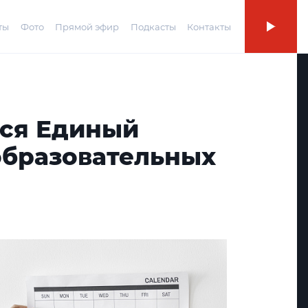
ты
Фото
Прямой эфир
Подкасты
Контакты
тся Единый
образовательных