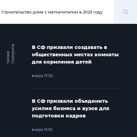
Поиск
Строительство дома с маткапиталом в 2025 году
00:00
С
м
о
т
и
т
е
т
а
к
ж
В СФ призвали создавать в
р
е
общественных местах комнаты
для кормления детей
вчера 17:30
В СФ призвали объединить
усилия бизнеса и вузов для
подготовки кадров
вчера 13:55