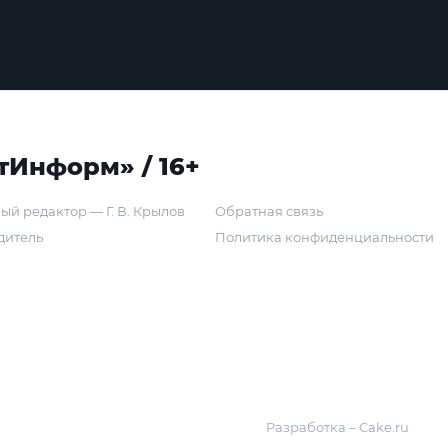
тИнформ» / 16+
ый редактор — Г. В. Крылов
Обратная связь
дитель
Политика конфиденциальности
Разработка – Cake.ru