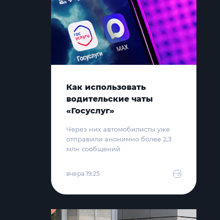
Как использовать
водительские чаты
«Госуслуг»
Через них автомобилисты уже
отправили анонимно более 2,3
млн сообщений
вчера 19:25