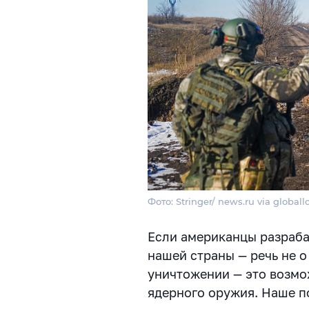
Фото: Stringer/ news.ru via global
Если американцы разраб
нашей страны — речь не о
уничтожении — это возмо
ядерного оружия. Наше п