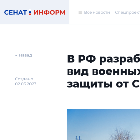
Все новости
Спецпроек
В РФ разра
← Назад
вид военны
Создано
защиты от 
02.03.2023