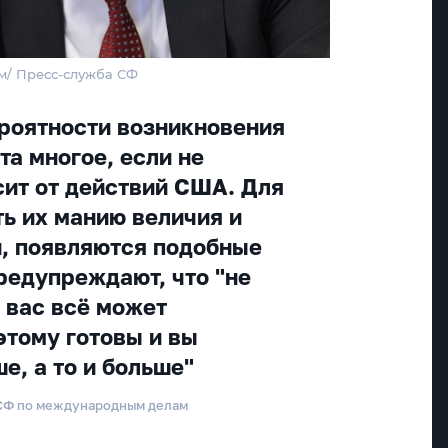
м/ Пресс-служба СФ
ероятности возникновения
та многое, если не
сит от действий США. Для
ть их манию величия и
, появляются подобные
редупреждают, что "не
у вас всё может
этому готовы и вы
е, а то и больше"
 СФ по международным делам