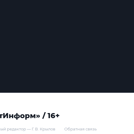
тИнформ» / 16+
ый редактор — Г. В. Крылов
Обратная связь