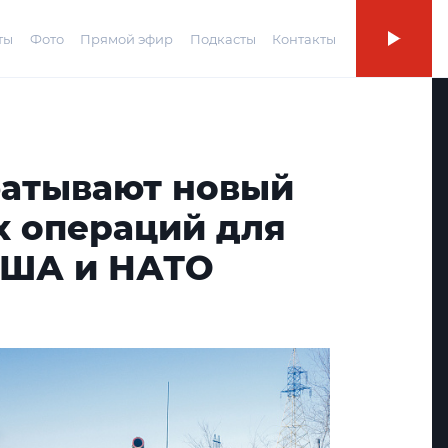
ты
Фото
Прямой эфир
Подкасты
Контакты
батывают новый
х операций для
США и НАТО