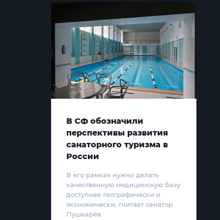
В СФ обозначили
перспективы развития
санаторного туризма в
России
В его рамках нужно делать
качественную медицинскую базу
доступнее географически и
экономически, считает сенатор
Пушкарёв