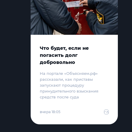
Что будет, если не
погасить долг
добровольно
На портале «Объясняем.рф»
рассказали, как приставы
запускают процедуру
принудительного взыскания
средств после суда
вчера 18:05