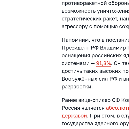
противоракетной обороны
возможность уничтожения
стратегических ракет, н
агрессору с помощью сох
Напомним, что в послан
Президент РФ Владимир П
оснащения российских я
системами —
91,3%
. Он т
достичь таких высоких п
Вооружённых сил РФ и в
разработки.
Ранее вице-спикер СФ Ко
Россия является
абсолют
державой
. При этом, в с
государства ядерного ор