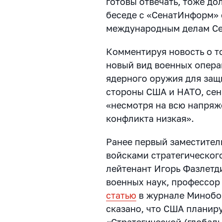
готовы отвечать, тоже до
беседе с «СенатИнформ» 
международным делам Се
Комментируя новость о т
новый вид военных опер
ядерного оружия для защ
стороны США и НАТО, сен
«несмотря на всю напряж
конфликта низкая».
Ранее первый заместите
войсками стратегическог
лейтенант Игорь Фазлетди
военных наук, профессо
статью
в журнале Минобо
сказано, что США планир
«Стратегической (глобал