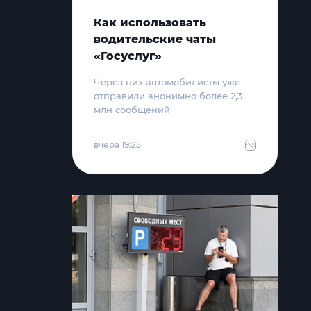
Как использовать
водительские чаты
«Госуслуг»
Через них автомобилисты уже
отправили анонимно более 2,3
млн сообщений
вчера 19:25