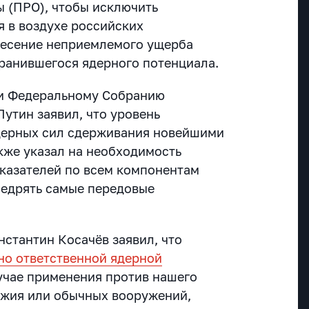
 (ПРО), чтобы исключить
 в воздухе российских
анесение неприемлемого ущерба
ранившегося ядерного потенциала.
ии Федеральному Собранию
утин заявил, что уровень
дерных сил сдерживания новейшими
акже указал на необходимость
оказателей по всем компонентам
недрять самые передовые
нстантин Косачёв заявил, что
но ответственной ядерной
лучае применения против нашего
ужия или обычных вооружений,