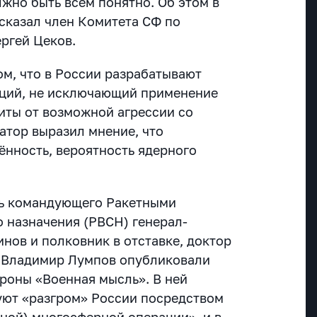
лжно быть всем понятно. Об этом в
сказал член Комитета СФ по
ргей Цеков.
ом, что в России разрабатывают
аций, не исключающий применение
иты от возможной агрессии со
атор выразил мнение, что
ённость, вероятность ядерного
ль командующего Ракетными
о назначения (РВСН) генерал-
нов и полковник в отставке, доктор
р Владимир Лумпов опубликовали
роны «Военная мысль». В ней
уют «разгром» России посредством
ьной) многосферной операции», и в