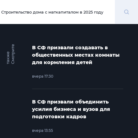
Поиск
Строительство дома с маткапиталом в 2025 году
00:00
С
м
о
т
и
т
е
т
а
к
ж
В СФ призвали создавать в
р
е
общественных местах комнаты
для кормления детей
вчера 17:30
В СФ призвали объединить
усилия бизнеса и вузов для
подготовки кадров
вчера 13:55