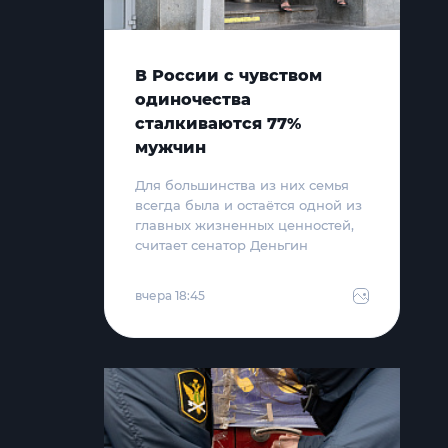
В России с чувством
одиночества
сталкиваются 77%
мужчин
Для большинства из них семья
всегда была и остаётся одной из
главных жизненных ценностей,
считает сенатор Деньгин
вчера 18:45