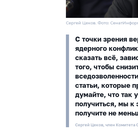
Сергей Цеков. Фото: СенатИнфор
С точки зрения в
ядерного конфлик
сказать всё, зави
того, чтобы снизи
вседозволенности
статьи, которые п
думайте, что так 
получиться, мы к 
получите не меньш
Сергей Цеков, член Комитета