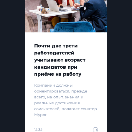
Почти две трети
работодателей
учитывают возраст
кандидатов при
приёме на работу
Компании должны
ориентироваться, прежде
всего, на опыт, знания и
реальные достижения
соискателей, полагает сенатор
Мурог
15:35