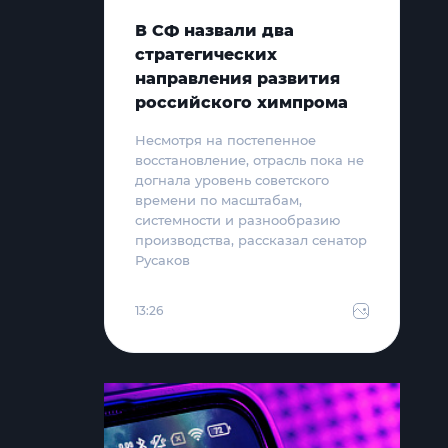
В СФ назвали два
стратегических
направления развития
российского химпрома
Несмотря на постепенное
восстановление, отрасль пока не
догнала уровень советского
времени по масштабам,
системности и разнообразию
производства, рассказал сенатор
Русаков
13:26