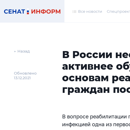
Все новости
Спецпроек
В России н
← Назад
активнее о
Обновлено
основам ре
13.12.2021
граждан пос
В вопросе реабилитации
инфекцией одна из перво