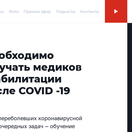
ты
Фото
Прямой эфир
Подкасты
Контакты
еобходимо
бучать медиков
абилитации
ле COVID -19
 переболевших коронавирусной
очередных задач — обучение