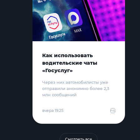
Как использовать
водительские чаты
«Госуслуг»
Через них автомобилисты уже
отправили анонимно более 2,3
млн сообщений
вчера 19:25
Смотреть все