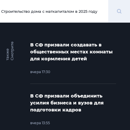
Поиск
Строительство дома с маткапиталом в 2025 году
00:00
С
м
о
т
и
т
е
т
а
к
ж
В СФ призвали создавать в
р
е
общественных местах комнаты
для кормления детей
вчера 17:30
В СФ призвали объединить
усилия бизнеса и вузов для
подготовки кадров
вчера 13:55