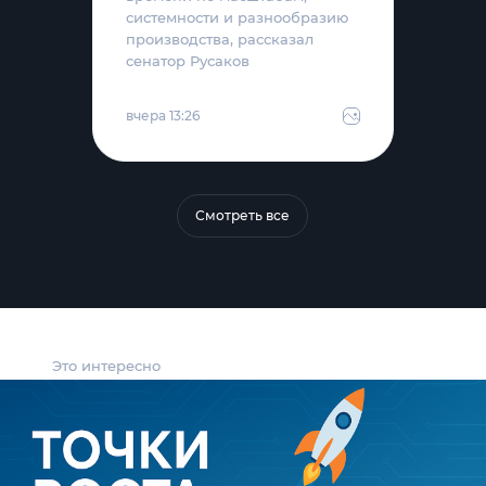
системности и разнообразию
производства, рассказал
сенатор Русаков
вчера 13:26
Смотреть все
Это интересно