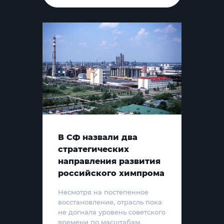
В СФ назвали два
стратегических
направления развития
российского химпрома
Несмотря на постепенное
восстановление, отрасль пока
не догнала уровень советского
времени по масштабам,