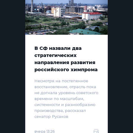
В СФ назвали два
стратегических
направления развития
российского химпрома
Несмотря на постепенное
восстановление, отрасль пока
не догнала уровень советского
времени по масштабам,
системности и разнообразию
производства, рассказал
сенатор Русаков
вчера 13:26