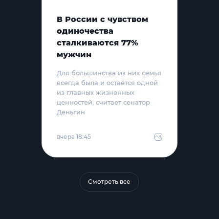
В России с чувством
одиночества
сталкиваются 77%
мужчин
Для большинства из них семья
всегда была и остаётся одной
из главных жизненных
ценностей, считает сенатор
Деньгин
вчера 18:45
Смотреть все