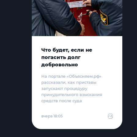
Что будет, если не
погасить долг
добровольно
На портале «Объясняем.рф»
рассказали, как приставы
запускают процедуру
принудительного взыскания
средств после суда
вчера 18:05