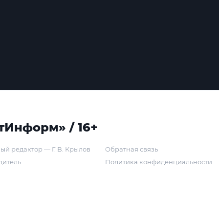
тИнформ» / 16+
ый редактор — Г. В. Крылов
Обратная связь
дитель
Политика конфиденциальности