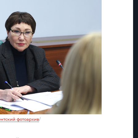
нтский фотоархив
/