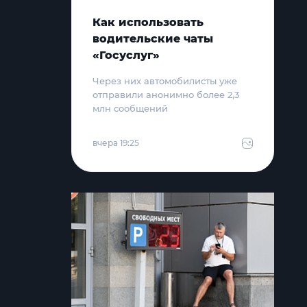
Как использовать
водительские чаты
«Госуслуг»
Через них автомобилисты уже
отправили анонимно более 2,3
млн сообщений
вчера 19:25