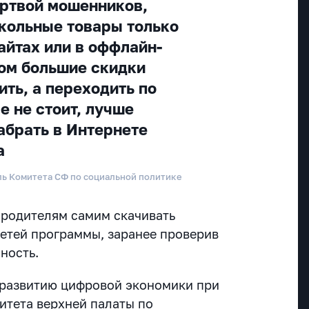
ертвой мошенников,
кольные товары только
айтах или в оффлайн-
ом большие скидки
ть, а переходить по
е не стоит, лучше
абрать в Интернете
а
ль Комитета СФ по социальной политике
 родителям самим скачивать
етей программы, заранее проверив
ность.
 развитию цифровой экономики при
итета верхней палаты по