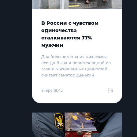
В России с чувством
одиночества
сталкиваются 77%
мужчин
Для большинства из них семья
всегда была и остаётся одной из
главных жизненных ценностей,
считает сенатор Деньгин
вчера 18:45