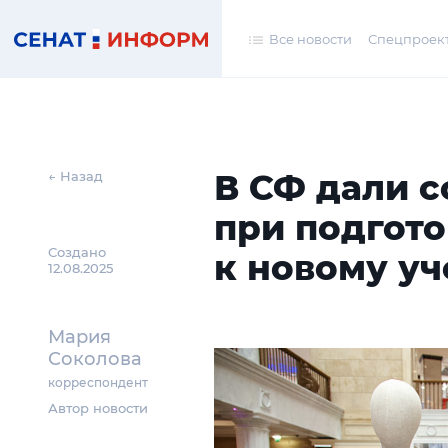
Все новости
Спецпроек
В СФ дали 
← Назад
при подгот
Создано
к новому уч
12.08.2025
Мария
Соколова
корреспондент
Автор новости