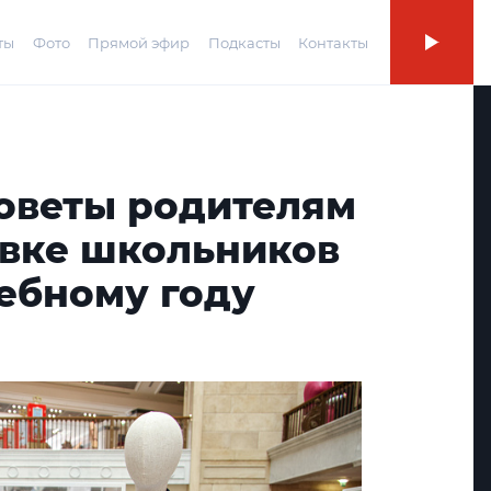
ты
Фото
Прямой эфир
Подкасты
Контакты
советы родителям
овке школьников
ебному году