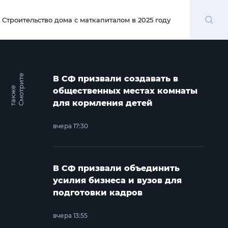
Поиск
Строительство дома с маткапиталом в 2025 году
00:00
С
м
о
т
и
т
е
т
а
к
ж
В СФ призвали создавать в
р
е
общественных местах комнаты
для кормления детей
вчера 17:30
В СФ призвали объединить
усилия бизнеса и вузов для
подготовки кадров
вчера 13:55