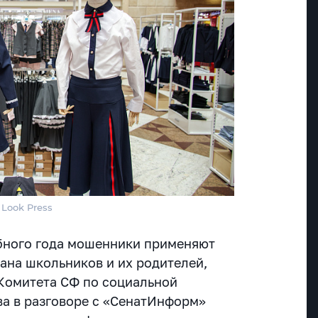
 Look Press
бного года мошенники применяют
ана школьников и их родителей,
 Комитета СФ по социальной
а в разговоре с «СенатИнформ»