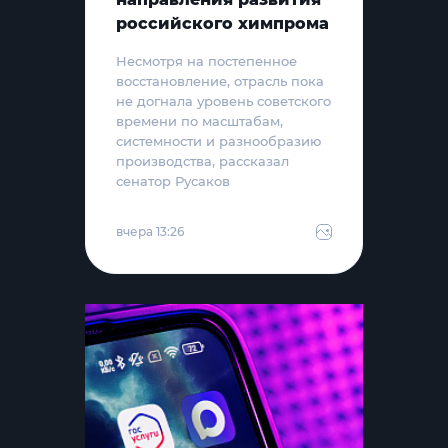
российского химпрома
Несмотря на постепенное
восстановление, отрасль пока
не догнала уровень советского
времени по масштабам,
системности и разнообразию
производства, рассказал
сенатор Русаков
вчера 13:26