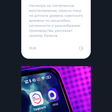
Несмотря на постепенное
восстановление, отрасль пока
не догнала уровень советского
времени по масштабам,
системности и разнообразию
производства, рассказал
сенатор Русаков
13:26