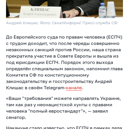
Андрей Клишас. Фото: СенатИнформ/ Пресс-служба СФ
До Европейского суда по правам человека (ЕСПЧ)
с трудом доходит, что после череды совершенно
незаконных санкций против России, наша страна
прекратила участие в Совете Европы и вышла из
под юрисдикции ЕСПЧ. Порядок этого выхода
определён специальным законом, напомнил глава
Комитета СФ по конституционному
законодательству и госстроительству Андрей
Клишас в своём Telegram-
канале
.
«Ваши "требования" можете направлять Украине,
там как раз у неонацистской хунты с правами
человека "полный евростандарт"», — заявил
сенатор.
Накануне стало известно, что ЕСПЧ в рамках дела