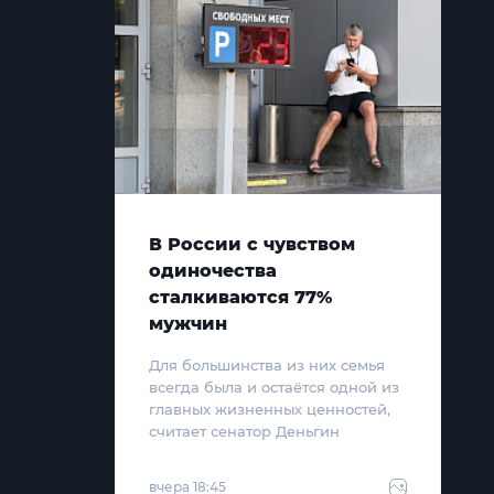
В России с чувством
одиночества
сталкиваются 77%
мужчин
Для большинства из них семья
всегда была и остаётся одной из
главных жизненных ценностей,
считает сенатор Деньгин
вчера 18:45