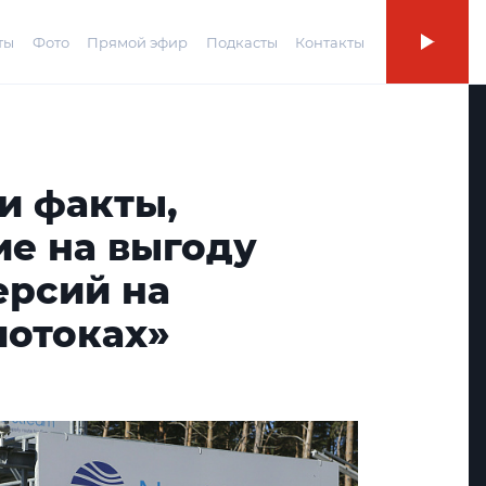
ты
Фото
Прямой эфир
Подкасты
Контакты
и факты,
е на выгоду
ерсий на
потоках»