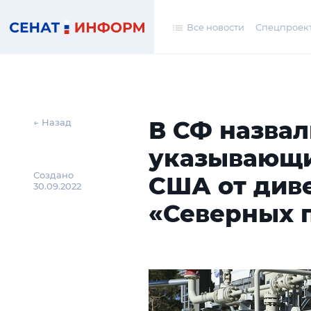
Все новости
Спецпроек
В СФ назвал
← Назад
указывающи
Создано
США от див
30.09.2022
«Северных 