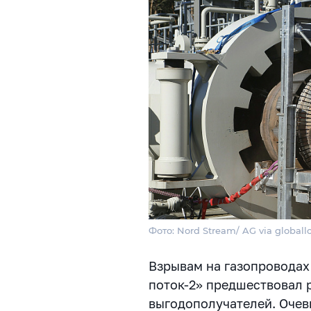
Фото: Nord Stream/ AG via globall
Взрывам на газопроводах
поток-2» предшествовал 
выгодополучателей. Очеви