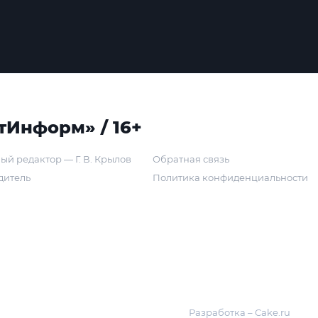
тИнформ» / 16+
ый редактор — Г. В. Крылов
Обратная связь
дитель
Политика конфиденциальности
Разработка – Cake.ru