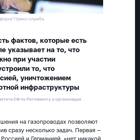
нформ/ Пресс-служба
ть фактов, которые есть
е указывает на то, что
но при участии
строили то, что
сией, уничтожением
ртной инфраструктуры
итета СФ по Регламенту и организации
рушения на газопроводах позволяют
шив сразу несколько задач. Первая —
Россией и Германией, «нет никакой