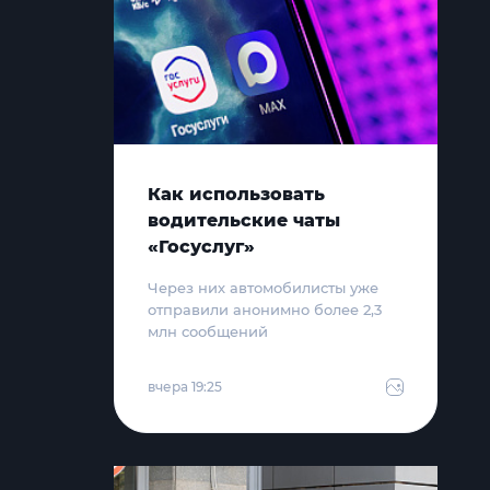
Как использовать
водительские чаты
«Госуслуг»
Через них автомобилисты уже
отправили анонимно более 2,3
млн сообщений
вчера 19:25