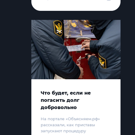
Что будет, если не
погасить долг
добровольно
На портале «Объясняем.рф»
рассказали, как приставы
запускают процедуру