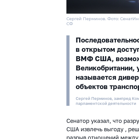
Сергей Перминов. Фото: СенатИ
СФ
Последовательнос
в открытом доступ
ВМФ США, возмож
Великобритании, у
называется дивер
объектов транспо
Сергей Перминов, зампред Ком
парламентской деятельности
Сенатор указал, что раз
США
извлечь выгоду , ре
разрыв отношений между 