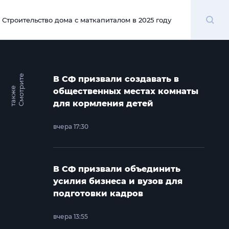
Поиск
Строительство дома с маткапиталом в 2025 году
00:00
С
м
о
т
и
т
е
т
а
к
ж
В СФ призвали создавать в
р
е
общественных местах комнаты
для кормления детей
вчера 17:30
В СФ призвали объединить
усилия бизнеса и вузов для
подготовки кадров
вчера 13:55