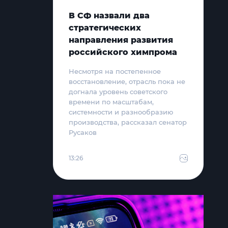
В СФ назвали два
стратегических
направления развития
российского химпрома
Несмотря на постепенное
восстановление, отрасль пока не
догнала уровень советского
времени по масштабам,
системности и разнообразию
производства, рассказал сенатор
Русаков
13:26