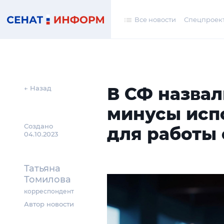
Все новости
Спецпроек
В СФ назва
← Назад
минусы исп
Создано
для работы 
04.10.2023
Татьяна
Томилова
корреспондент
Автор новости