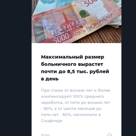
Максимальный размер
больничного вырастет
почти до 8,5 тыс. рублей
в день
При стаже от восьми лет и более
компенсируют 100% среднего
заработка, от пяти до восьми лет
- 80%, а от шести месяцев до
пяти лет - 60%, напомнили в
Соцфонде
17:30