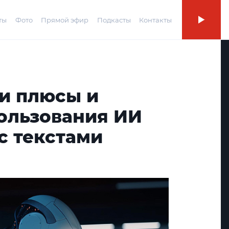
ты
Фото
Прямой эфир
Подкасты
Контакты
ли плюсы и
ользования ИИ
с текстами