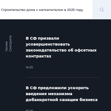
Поиск
Строительство дома с маткапиталом в 2025 году
00:00
С
м
о
т
и
т
е
т
а
к
ж
В СФ призвали
р
е
усовершенствовать
законодательство об офсетных
контрактах
14:55
В СФ предложили ускорить
введение механизма
добанкротной санации бизнеса
10:26