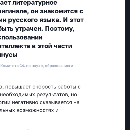
тает литературное
игинале, он знакомится с
и русского языка. И этот
быть утрачен. Поэтому,
использовании
теллекта в этой части
минусы
 Комитета СФ по науке, образованию и
о, повышает скорость работы с
необходимых результатов, но
огии негативно сказывается на
льных возможностях и