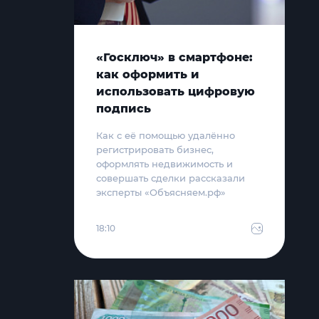
«Госключ» в смартфоне:
как оформить и
использовать цифровую
подпись
Как с её помощью удалённо
регистрировать бизнес,
оформлять недвижимость и
совершать сделки рассказали
эксперты «Объясняем.рф»
18:10