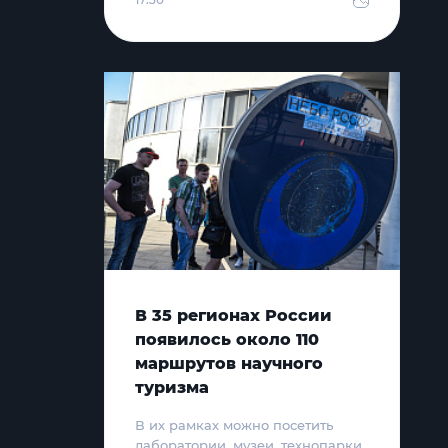
В 35 регионах России
появилось около 110
маршрутов научного
туризма
В их рамках можно посетить
лаборатории, музеи, технопарки,