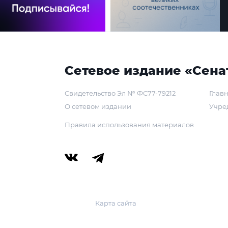
Сетевое издание «Сена
Свидетельство Эл № ФС77-79212
Главн
О сетевом издании
Учре
Правила использования материалов
Карта сайта