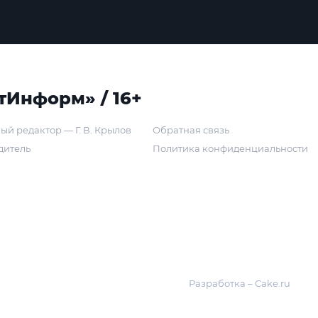
тИнформ» / 16+
ый редактор — Г. В. Крылов
Обратная связь
дитель
Политика конфиденциальности
Разработка – Cake.ru