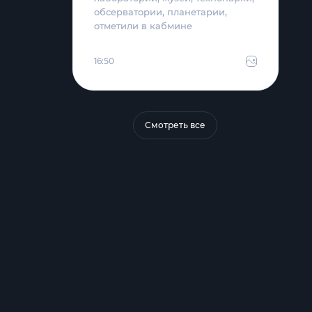
обсерватории, планетарии,
отметили в кабмине
16:50
Смотреть все