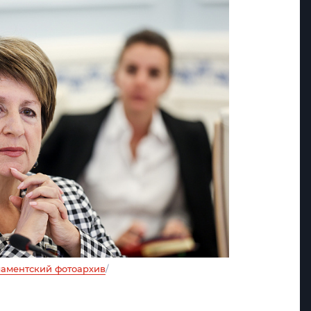
аментский фотоархив
/