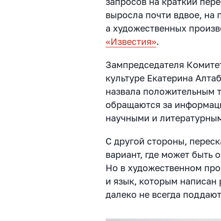
запросов на краткий пер
выросла почти вдвое, на п
а художественных произве
«Известия»
.
Зампредседателя Комитет
культуре Екатерина Алта
назвала положительным т
обращаются за информаци
научными и литературны
С другой стороны, перес
вариант, где может быть 
Но в художественном про
и язык, которым написан 
далеко не всегда поддают