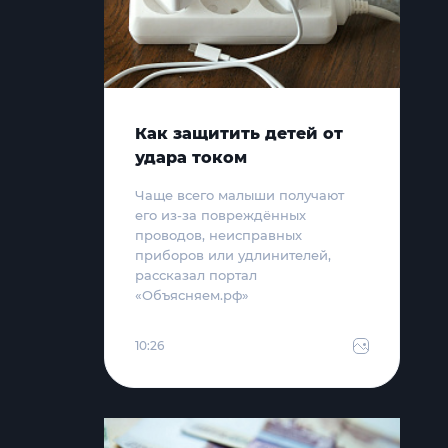
Как защитить детей от
удара током
Чаще всего малыши получают
его из-за повреждённых
проводов, неисправных
приборов или удлинителей,
рассказал портал
«Объясняем.рф»
10:26