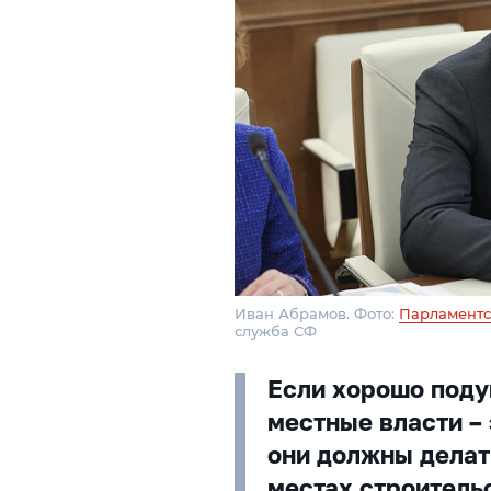
Иван Абрамов. Фото:
Парламентс
служба СФ
Если хорошо подум
местные власти – 
они должны делат
местах строительс