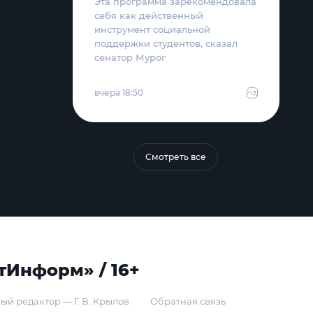
Эта программа зарекомендовала
себя как действенный
инструмент социальной
поддержки студентов, сказал
сенатор Мурог
вчера 18:50
Смотреть все
тИнформ» / 16+
ый редактор — Г. В. Крылов
Обратная связь