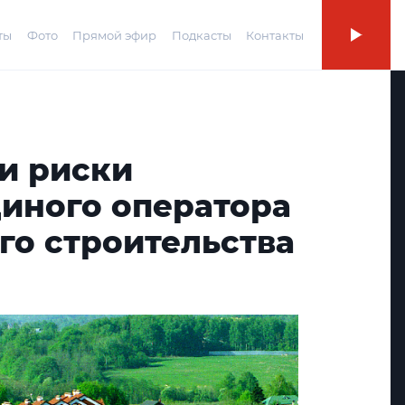
ты
Фото
Прямой эфир
Подкасты
Контакты
и риски
диного оператора
го строительства