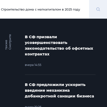
Поиск
Строительство дома с маткапиталом в 2025 году
00:00
С
м
о
т
и
т
е
т
а
к
ж
В СФ призвали
р
е
усовершенствовать
законодательство об офсетных
контрактах
вчера 14:55
В СФ предложили ускорить
введение механизма
добанкротной санации бизнеса
вчера 10:26