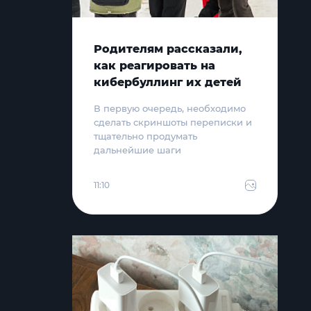
Родителям рассказали,
как реагировать на
кибербуллинг их детей
В первую очередь, необходимо
сделать скриншоты переписки и
тщательно продумать
дальнейшие шаги
11:10