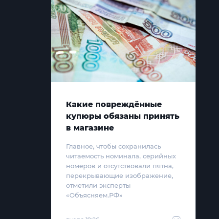
Какие повреждённые
купюры обязаны принять
в магазине
Главное, чтобы сохранилась
читаемость номинала, серийных
номеров и отсутствовали пятна,
перекрывающие изображение,
отметили эксперты
«Объясняем.РФ»