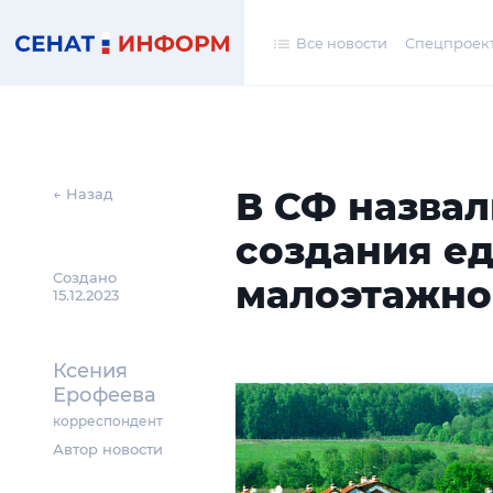
Все новости
Спецпроек
В СФ назвал
← Назад
создания е
Создано
малоэтажно
15.12.2023
Ксения
Ерофеева
корреспондент
Автор новости