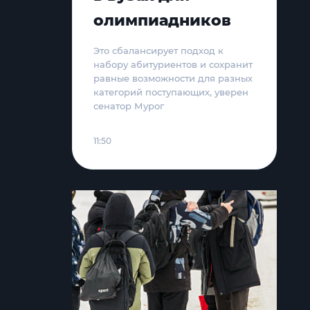
олимпиадников
Это сбалансирует подход к
набору абитуриентов и сохранит
равные возможности для разных
категорий поступающих, уверен
сенатор Мурог
11:50