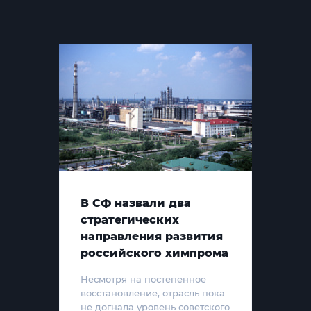
В СФ назвали два
стратегических
направления развития
российского химпрома
Несмотря на постепенное
восстановление, отрасль пока
не догнала уровень советского