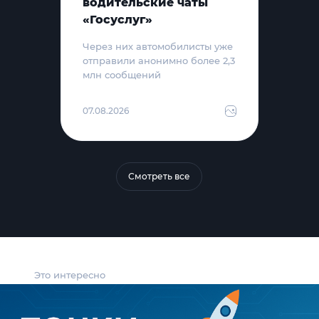
водительские чаты
«Госуслуг»
Через них автомобилисты уже
отправили анонимно более 2,3
млн сообщений
07.08.2026
Смотреть все
Это интересно