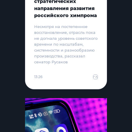
стратегических
направления развития
российского химпрома
Несмотря на постепенное
восстановление, отрасль пока
не догнала уровень советского
времени по масштабам,
системности и разнообразию
производства, рассказал
сенатор Русаков
13:26