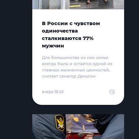
В России с чувством
одиночества
сталкиваются 77%
мужчин
Для большинства из них семья
всегда была и остаётся одной из
главных жизненных ценностей,
считает сенатор Деньгин
вчера 18:45