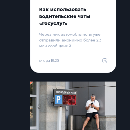
Как использовать
водительские чаты
«Госуслуг»
Через них автомобилисты уже
отправили анонимно более 2,3
млн сообщений
вчера 19:25