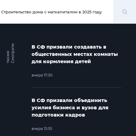
Поиск
Строительство дома с маткапиталом в 2025 году
00:00
С
м
о
т
и
т
е
т
а
к
ж
В СФ призвали создавать в
р
е
общественных местах комнаты
для кормления детей
вчера 17:30
В СФ призвали объединить
усилия бизнеса и вузов для
подготовки кадров
вчера 13:55