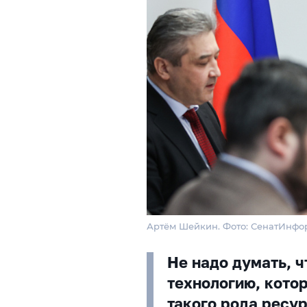
Артём Шейкин. Фото: СенатИнфо
Не надо думать, 
технологию, кото
такого рода ресур