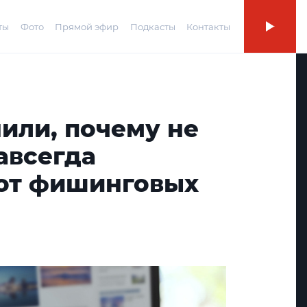
ты
Фото
Прямой эфир
Подкасты
Контакты
или, почему не
авсегда
 от фишинговых