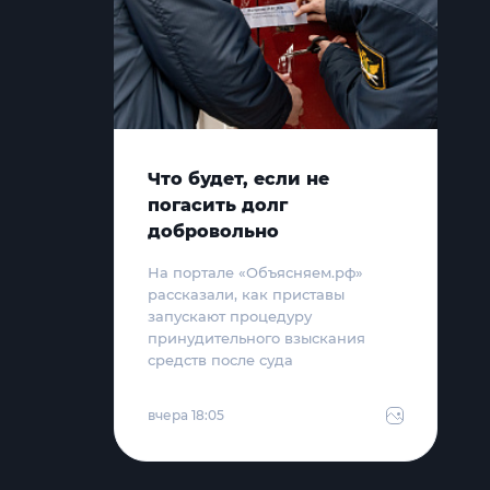
Что будет, если не
погасить долг
добровольно
На портале «Объясняем.рф»
рассказали, как приставы
запускают процедуру
принудительного взыскания
средств после суда
вчера 18:05