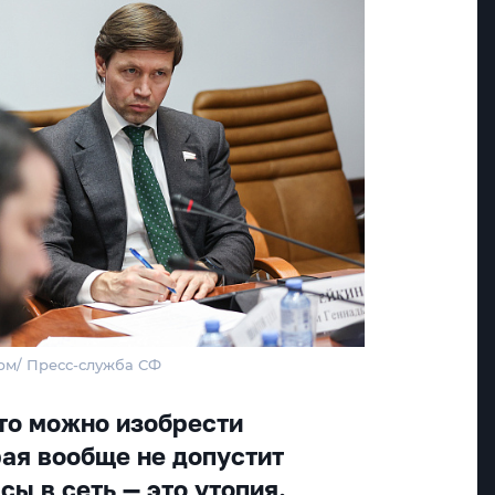
рм/ Пресс-служба СФ
что можно изобрести
рая вообще не допустит
сы в сеть — это утопия.