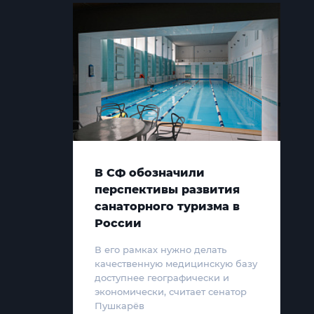
В СФ обозначили
перспективы развития
санаторного туризма в
России
В его рамках нужно делать
качественную медицинскую базу
доступнее географически и
экономически, считает сенатор
Пушкарёв