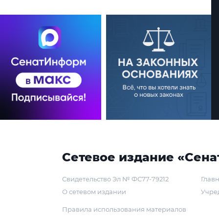
Сетевое издание «Сена
Свидетельство Эл № ФС77-79212
Главн
О сетевом издании
Учре
Правила использования материалов