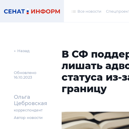
Все новости
Спецпроек
В СФ подде
← Назад
лишать адво
Обновлено
статуса из-з
16.10.2023
границу
Ольга
Цебровская
корреспондент
Автор новости