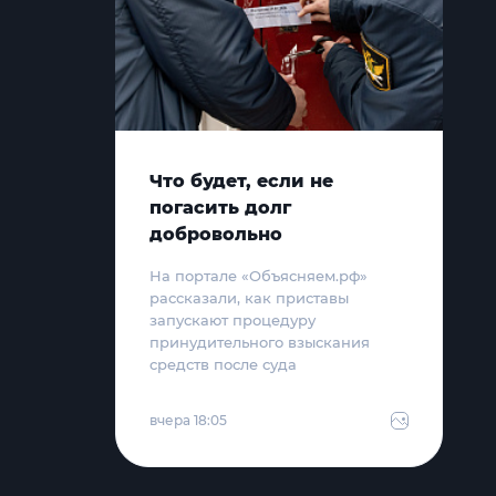
Что будет, если не
погасить долг
добровольно
На портале «Объясняем.рф»
рассказали, как приставы
запускают процедуру
принудительного взыскания
средств после суда
вчера 18:05