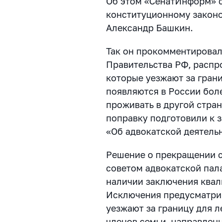
Об этом «СенатИнформ» с
конституционному законо
Александр Башкин.
Так он прокомментирова
Правительства РФ, распр
которые уезжают за гран
появляются в России бол
проживать в другой стра
поправку подготовили к 
«Об адвокатской деятель
Решение о прекращении с
советом адвокатской пала
наличии заключения ква
Исключения предусматрив
уезжают за границу для 
членов семьи, направлен