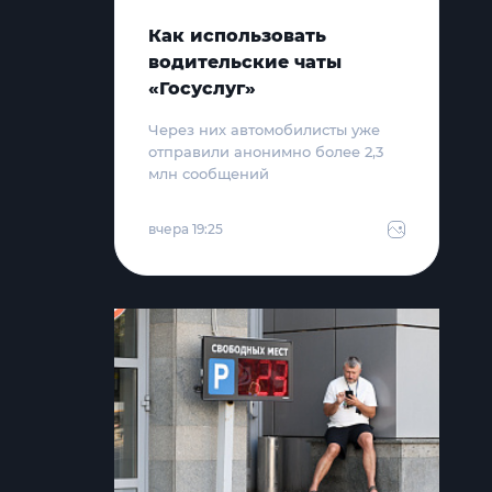
Как использовать
водительские чаты
«Госуслуг»
Через них автомобилисты уже
отправили анонимно более 2,3
млн сообщений
вчера 19:25