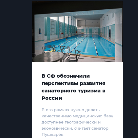
В СФ обозначили
перспективы развития
санаторного туризма в
России
В его рамках нужно делать
качественную медицинскую базу
доступнее географически и
экономически, считает сенатор
Пушкарёв