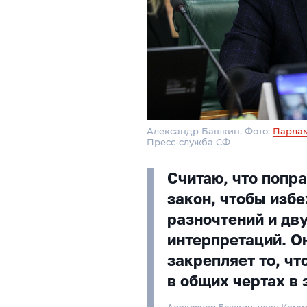
Александр Башкин. Фото:
Парлам
Пресс-служба СФ
Считаю, что попр
закон, чтобы изб
разночтений и д
интерпретаций. О
закрепляет то, чт
в общих чертах в 
Александр Башкин, член Коми