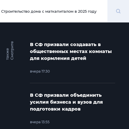
Поиск
Строительство дома с маткапиталом в 2025 году
00:00
С
м
о
т
и
т
е
т
а
к
ж
В СФ призвали создавать в
р
е
общественных местах комнаты
для кормления детей
вчера 17:30
В СФ призвали объединить
усилия бизнеса и вузов для
подготовки кадров
вчера 13:55