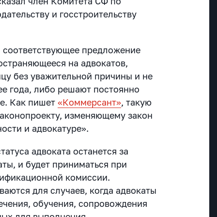
казал член Комитета СФ по
дательству и госстроительству
л соответствующее предложение
остраняющееся на адвокатов,
ицу без уважительной причины и не
ее года, либо решают постоянно
не. Как пишет
«Коммерсант»
, такую
законопроекту, изменяющему закон
ности и адвокатуре».
татуса адвоката останется за
ты, и будет приниматься при
лификационной комиссии.
аются для случаев, когда адвокаты
лечения, обучения, сопровождения
ных для выполнения