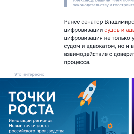
законодательству и госстроит
Ранее сенатор Владимиро
цифровизации
судов и ад
цифровизация не только 
судом и адвокатом, но и 
взаимодействие с довери
процесса.
Это интересно