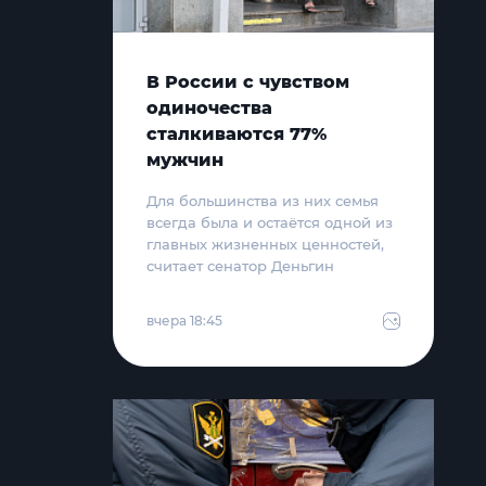
В России с чувством
одиночества
сталкиваются 77%
мужчин
Для большинства из них семья
всегда была и остаётся одной из
главных жизненных ценностей,
считает сенатор Деньгин
вчера 18:45