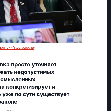
ентский фотоархив
/
авка просто уточняет
ежать недопустимых
вусмысленных
на конкретизирует и
о уже по сути существует
законе
тета СФ по конституционному