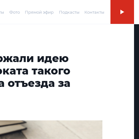
ты
Фото
Прямой эфир
Подкасты
Контакты
ржали идею
ката такого
а отъезда за