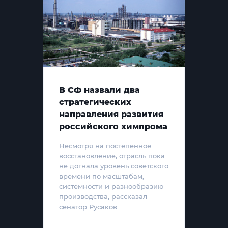
В СФ назвали два
стратегических
направления развития
российского химпрома
Несмотря на постепенное
восстановление, отрасль пока
не догнала уровень советского
времени по масштабам,
системности и разнообразию
производства, рассказал
сенатор Русаков